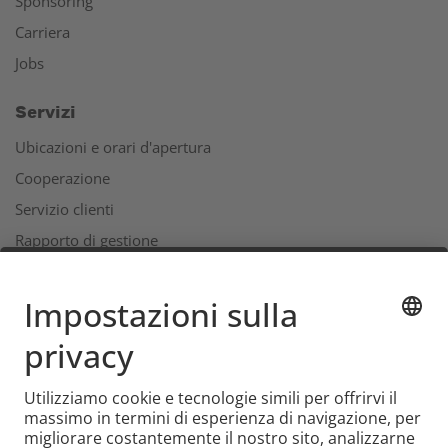
Sponsoring
Carriera
Jobs
Servizi
Ubicazioni e orari d'apertura
Cooperazione
Servizio clienti
Rapporto di gestione
Indirizzi
L'universo Coop
Supermercato online Coop
Formati e servizi
Social Media